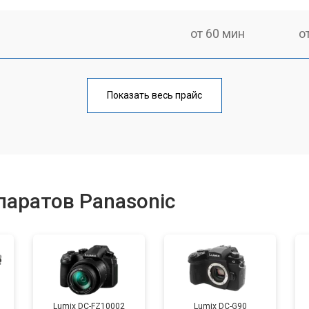
от 60 мин
о
от 70 мин
о
Показать весь прайс
от 60 мин
о
от 110 мин
о
аратов Panasonic
от 50 мин
о
от 120 мин
о
Lumix DC-FZ10002
Lumix DC-G90