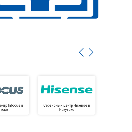
нтр Infocus в
Сервисный центр Hisense в
Сервисный ц
утске
Иркутске
Ирк