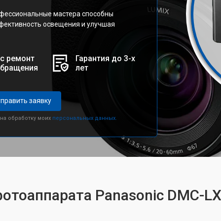
офессиональные мастера способны
ффективность освещения и улучшая
с ремонт
Гарантия до 3-х
обращения
лет
править заявку
 на обработку моих
персональных данных.
фотоаппарата Panasonic DMC-L