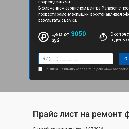
повреждениями.
В фирменном сервисном центре Panasonic пр
провести замену вспышки, восстанавливая э
результаты съемки.
3050
Экспрес
Цена от
в день 
руб
От
Нажимая на кнопку отправить я даю свое согласие
Прайс лист на ремонт 
Дата обновления прайса: 18.07.2026