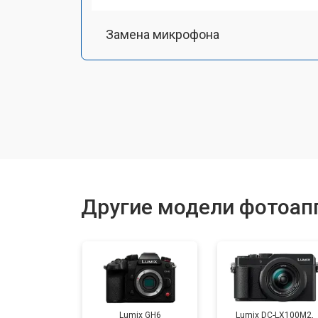
Замена микрофона
Замена кнопки включения
Замена байонета
Замена платы отсека карты памяти
Другие модели фотоапп
Замена затвора
Замена CCD/CMOS матрицы
Lumix GH6
Lumix DC-LX100M2,