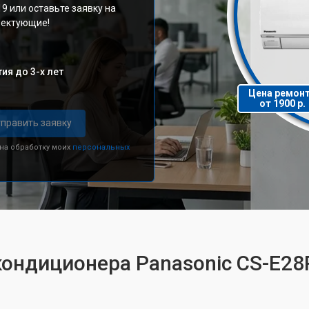
19 или оставьте заявку на
плектующие!
ия до 3-х лет
Цена ремон
от 1900 р.
править заявку
 на обработку моих
персональных
кондиционера Panasonic CS-E2