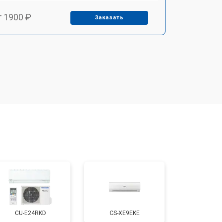
т 1900 ₽
Заказать
т 2550 ₽
Заказать
CU-E24RKD
CS-XE9EKE