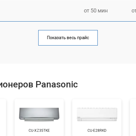
от 50 мин
о
от 80 мин
о
Показать весь прайс
ионеров Panasonic
CU-XZ35TKE
CU-E28RKD