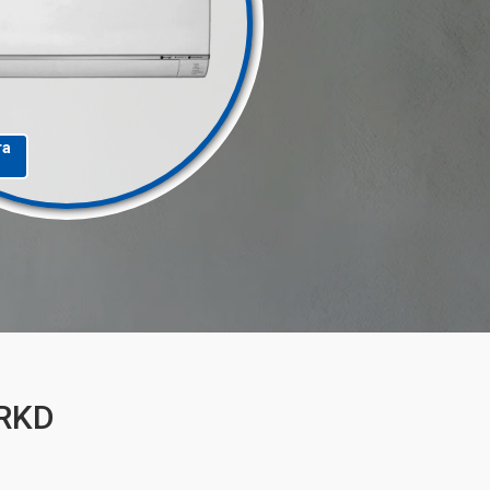
та
8RKD