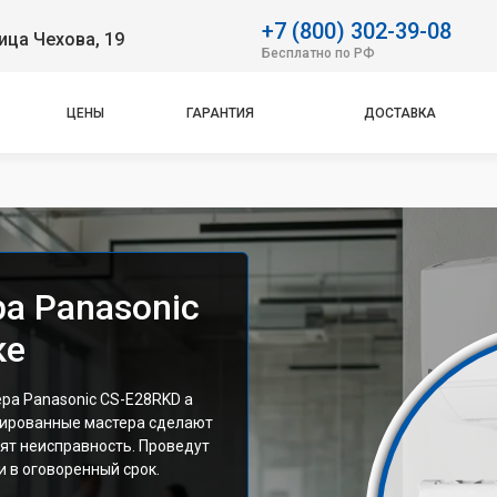
+7 (800) 302-39-08
ица Чехова, 19
Бесплатно по РФ
ЦЕНЫ
ГАРАНТИЯ
ДОСТАВКА
а Panasonic
ке
ра Panasonic CS-E28RKD а
цированные мастера сделают
ят неисправность. Проведут
 в оговоренный срок.