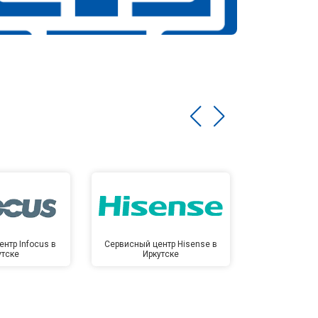
нтр Infocus в
Сервисный центр Hisense в
Сервисный ц
утске
Иркутске
Ирк