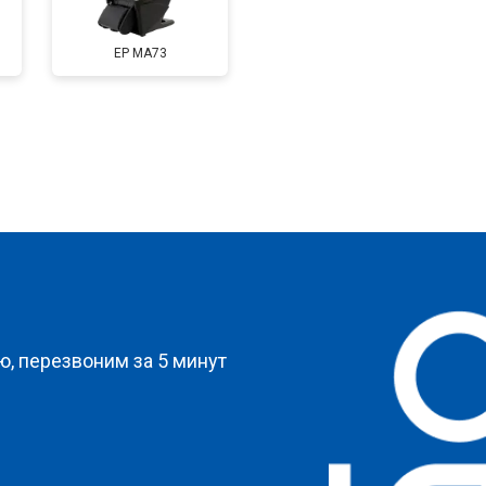
EP MA73
стей
от 90 мин
о
от 70 мин
о
а
от 150 мин
о
?
от 70 мин
о
, перезвоним за 5 минут
от 110 мин
о
от 70 мин
о