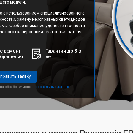
щего модуля.
а с использованием специализированного
рхностей, замену неисправных светодиодов
темы. Особое внимание уделяется точности
ктного сканирования тела пользователя.
с ремонт
Гарантия до 3-х
обращения
лет
править заявку
 на обработку моих
персональных данных.