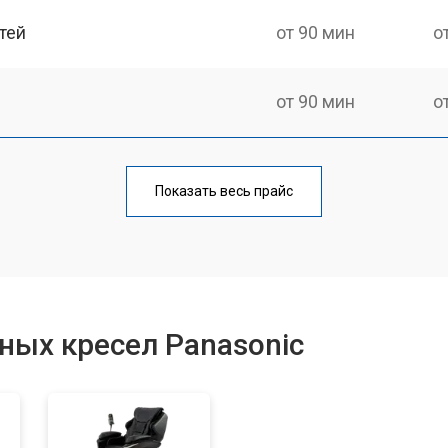
тей
от 90 мин
о
от 90 мин
о
от 90 мин
о
Показать весь прайс
ка
от 150 мин
о
от 40 мин
о
ных кресел Panasonic
от 130 мин
о
от 60 мин
о