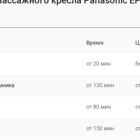
массажного кресла Panasonic E
Время
Ц
от 20 мин
б
мника
от 130 мин
о
от 80 мин
о
от 150 мин
о