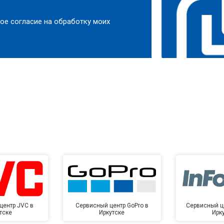
от 150 мин
о
ое согласие на обработку моих
от 70 мин
о
от 120 мин
о
от 70 мин
о
от 110 мин
о
от 120 мин
о
центр JVC в
Сервисный центр GoPro в
Сервисный це
тске
Иркутске
Ирк