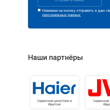
Замена сканера
Нажимая на кнопку отправить я даю св
персональных данных.
Ремонт пневмокамеры
Ремонт пневмосистемы
Наши партнёры
Ремонт пульта управления
Ремонт электропроводки
Ремонт купюроприемника
Сервисный центр Haier в
Сервисный 
Иркутске
Ирку