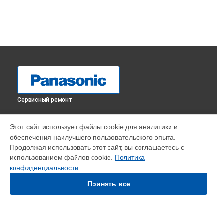
Сервисный ремонт
ВЫБЕРИ СВОЙ ГОРОД
Этот сайт использует файлы cookie для аналитики и
Ремонт пневмокамеры массажного кресла EP-MA70
обеспечения наилучшего пользовательского опыта.
Panasonic в
Краснодаре
Продолжая использовать этот сайт, вы соглашаетесь с
Ремонт пневмокамеры массажного кресла EP-MA70
использованием файлов cookie.
Политика
Panasonic в
Ростове-на-Дону
конфиденциальности
Ремонт пневмокамеры массажного кресла EP-MA70
Panasonic в
Нижнем Новгороде
Принять все
Ремонт пневмокамеры массажного кресла EP-MA70
Panasonic в
Новосибирске
Ремонт пневмокамеры массажного кресла EP-MA70