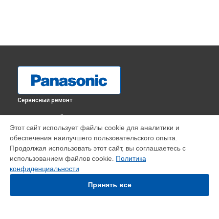
Сервисный ремонт
ВЫБЕРИ СВОЙ ГОРОД
Этот сайт использует файлы cookie для аналитики и
Ремонт пульта управления массажного кресла EP-MA70
обеспечения наилучшего пользовательского опыта.
Panasonic в
Краснодаре
Продолжая использовать этот сайт, вы соглашаетесь с
Ремонт пульта управления массажного кресла EP-MA70
использованием файлов cookie.
Политика
Panasonic в
Ростове-на-Дону
конфиденциальности
Ремонт пульта управления массажного кресла EP-MA70
Panasonic в
Нижнем Новгороде
Принять все
Ремонт пульта управления массажного кресла EP-MA70
Panasonic в
Новосибирске
Ремонт пульта управления массажного кресла EP-MA70