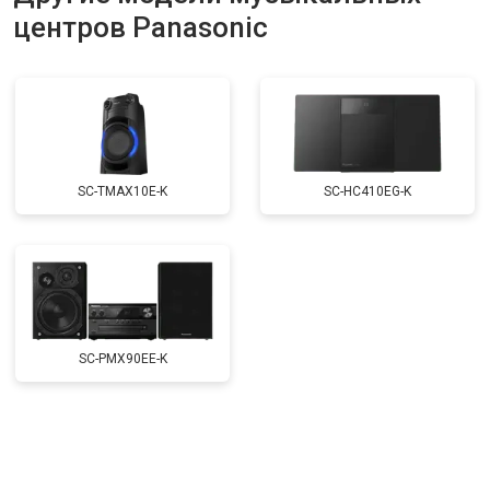
центров Panasonic
SC-TMAX10E-K
SC-HC410EG-K
SC-PMX90EE-K