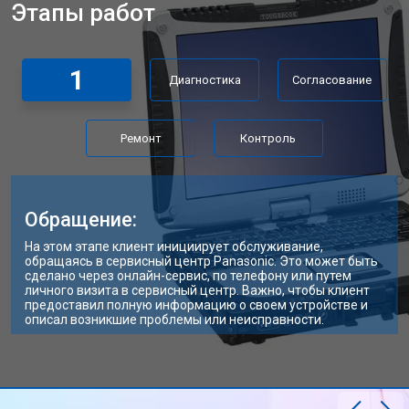
Этапы работ
Замена матрицы ноутбука Panasonic
от 2300 ₽
Заказать
Замена Wi-Fi ноутбука Panasonic
от 2200 ₽
Заказать
1
Диагностика
Согласование
Ремонт цепи питания
от 3500 ₽
Заказать
Замена USB порта
от 2200 ₽
Заказать
Ремонт
Контроль
Замена звуковой карты
от 1700 ₽
Заказать
Замена кулера ноутбука Panasonic
от 2600 ₽
Заказать
Обращение:
Замена микрофона
от 2600 ₽
Заказать
На этом этапе клиент инициирует обслуживание,
обращаясь в сервисный центр Panasonic. Это может быть
Замена оперативной памяти
от 1100 ₽
Заказать
сделано через онлайн-сервис, по телефону или путем
личного визита в сервисный центр. Важно, чтобы клиент
предоставил полную информацию о своем устройстве и
Прошивка BIOS ноутбука Panasonic
от 1500 ₽
Заказать
описал возникшие проблемы или неисправности.
Замена северного моста
от 3500 ₽
Заказать
Ремонт петель ноутбука Panasonic
от 3990 ₽
Заказать