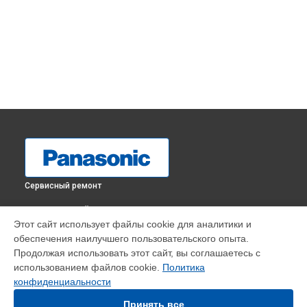
Сервисный ремонт
ВЫБЕРИ СВОЙ ГОРОД
Этот сайт использует файлы cookie для аналитики и
Диагностика телевизора TX-43GR300 Panasonic в
обеспечения наилучшего пользовательского опыта.
Краснодаре
Продолжая использовать этот сайт, вы соглашаетесь с
Диагностика телевизора TX-43GR300 Panasonic в
Ростове-
использованием файлов cookie.
Политика
на-Дону
конфиденциальности
Диагностика телевизора TX-43GR300 Panasonic в
Нижнем
Новгороде
Принять все