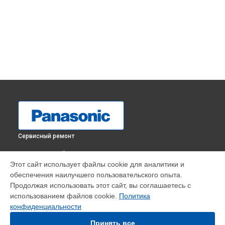
Сервисный ремонт
ВЫБЕРИ СВОЙ ГОРОД
Этот сайт использует файлы cookie для аналитики и
Замена HDMI порта телевизора TX-43GR300 Panasonic в
обеспечения наилучшего пользовательского опыта.
Краснодаре
Продолжая использовать этот сайт, вы соглашаетесь с
Замена HDMI порта телевизора TX-43GR300 Panasonic в
использованием файлов cookie.
Политика
Ростове-на-Дону
конфиденциальности
Замена HDMI порта телевизора TX-43GR300 Panasonic в
Нижнем Новгороде
Принять все