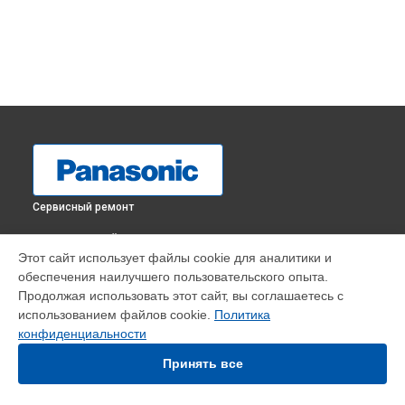
Сервисный ремонт
ВЫБЕРИ СВОЙ ГОРОД
Этот сайт использует файлы cookie для аналитики и
Замена кнопок управления телевизора TX-55GXR900
обеспечения наилучшего пользовательского опыта.
Panasonic в
Краснодаре
Продолжая использовать этот сайт, вы соглашаетесь с
Замена кнопок управления телевизора TX-55GXR900
использованием файлов cookie.
Политика
Panasonic в
Ростове-на-Дону
конфиденциальности
Замена кнопок управления телевизора TX-55GXR900
Panasonic в
Нижнем Новгороде
Принять все
Замена кнопок управления телевизора TX-55GXR900
Panasonic в
Новосибирске