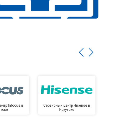
нтр Infocus в
Сервисный центр Hisense в
Сервисный ц
утске
Иркутске
Ирк