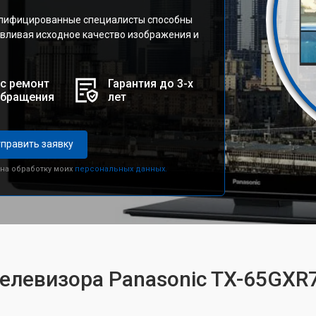
алифицированные специалисты способны
вливая исходное качество изображения и
с ремонт
Гарантия до 3-х
обращения
лет
править заявку
 на обработку моих
персональных данных.
телевизора Panasonic TX-65GXR