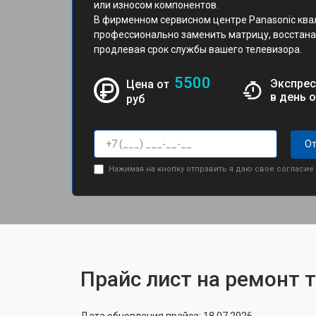
или износом компонентов.
В фирменном сервисном центре Panasonic кв
профессионально заменить матрицу, восстана
продлевая срок службы вашего телевизора.
5500
Экспрес
Цена от
в день 
руб
От
Нажимая на кнопку отправить я даю свое согласие
Прайс лист на ремонт 
Дата обновления прайса: 18.07.2026