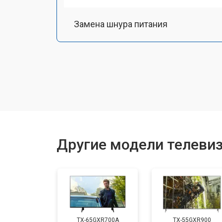
Замена шнура питания
Замена разъема питания
Замена шлейфа матрицы
Замена аудиоразъема
Другие модели телевиз
Замена USB порта
Замена HDMI порта
TX-65GXR700A
TX-55GXR900