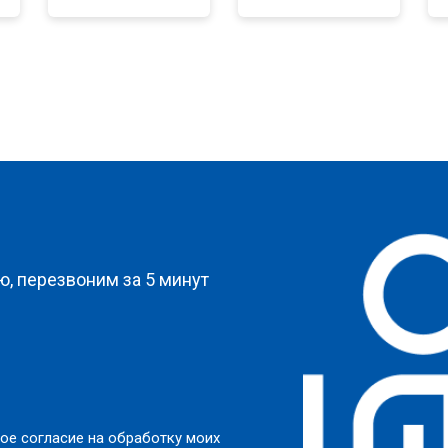
от 100 мин
о
от 80 мин
о
от 90 мин
о
?
от 70 мин
о
, перезвоним за 5 минут
от 70 мин
о
и
от 130 мин
о
ое согласие на обработку моих