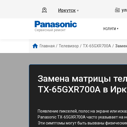
ул
Иркутск
▼
УСЛУГИ
Сервисный ремонт
Главная
/
Телевизор
/
TX-65GXR700A
/
Заме
Замена матрицы тел
TX-65GXR700A в Ирк
Появление пикселей, полос на экране или иск
Panasonic TX-65GXR700A часто указывает на 
Эти симптомы могут быть вызваны физически