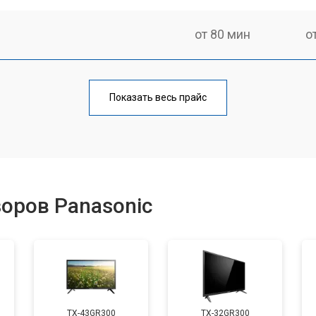
от 80 мин
о
от 60 мин
о
Показать весь прайс
от 110 мин
о
от 50 мин
о
оров Panasonic
от 70 мин
о
от 60 мин
о
TX-43GR300
TX-32GR300